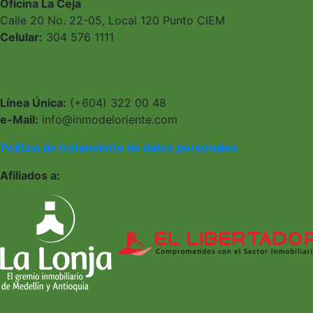
Oficina La Ceja
Calle 20 No. 22-05, Local 120 Punto CIEM
Celular:
304 576 1111
Línea Única:
(+604) 322 00 48
e-Mail:
info@inmodeloriente.com
Política de tratamiento de datos personales
Afiliados a: